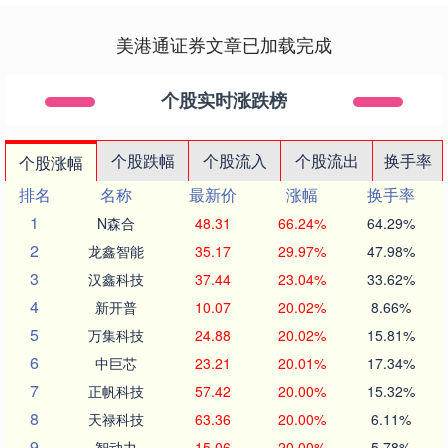
美港通证券文章已加载完成
个股实时涨跌榜
个股跌幅
个股流入
个股流出
换手率
个股涨幅
排名
名称
最新价
涨幅
换手率
1
N森合
48.31
66.24%
64.29%
2
龙鑫智能
35.17
29.97%
47.98%
3
汉鑫科技
37.44
23.04%
33.62%
4
新开普
10.07
20.02%
8.66%
5
万集科技
24.88
20.02%
15.81%
6
中巨芯
23.21
20.01%
17.34%
7
正帆科技
57.42
20.00%
15.32%
8
天禄科技
63.36
20.00%
6.11%
9
智动力
15.06
20.00%
5.78%