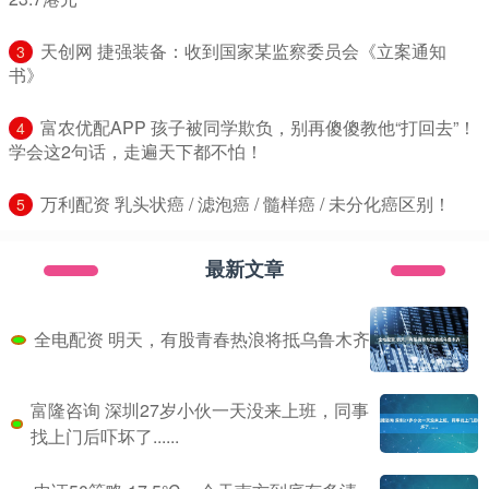
​天创网 捷强装备：收到国家某监察委员会《立案通知
3
书》
​富农优配APP 孩子被同学欺负，别再傻傻教他“打回去”！
4
学会这2句话，走遍天下都不怕！
​万利配资 乳头状癌 / 滤泡癌 / 髓样癌 / 未分化癌区别！
5
最新文章
全电配资 明天，有股青春热浪将抵乌鲁木齐
富隆咨询 深圳27岁小伙一天没来上班，同事
找上门后吓坏了......