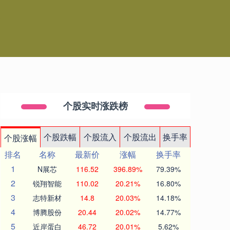
台
个股实时涨跌榜
个股跌幅
个股流入
个股流出
换手率
个股涨幅
排名
名称
最新价
涨幅
换手率
1
N展芯
116.52
396.89%
79.39%
2
锐翔智能
110.02
20.21%
16.80%
3
志特新材
14.8
20.03%
14.18%
4
博腾股份
20.44
20.02%
14.77%
5
近岸蛋白
46.72
20.01%
5.62%