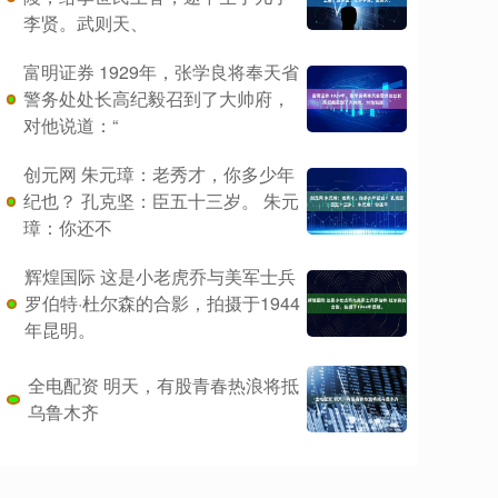
李贤。武则天、
富明证券 1929年，张学良将奉天省
警务处处长高纪毅召到了大帅府，
对他说道：“
创元网 朱元璋：老秀才，你多少年
纪也？ 孔克坚：臣五十三岁。 朱元
璋：你还不
辉煌国际 这是小老虎乔与美军士兵
罗伯特·杜尔森的合影，拍摄于1944
年昆明。
全电配资 明天，有股青春热浪将抵
乌鲁木齐