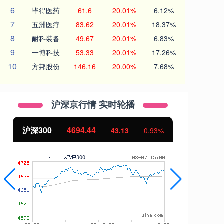
6
毕得医药
61.6
20.01%
6.12%
7
五洲医疗
83.62
20.01%
18.37%
8
耐科装备
49.67
20.01%
6.83%
9
一博科技
53.33
20.01%
17.26%
10
方邦股份
146.16
20.00%
7.68%
沪深京行情 实时轮播
沪深300
4694.44
北
43.13
0.93%