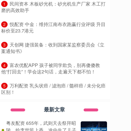
​民间资本 木板砂光机：砂光机生产厂家 木工打
1
磨的高效助手
​悦配资 中金：维持江南布衣跑赢行业评级 升目
2
标价至23.7港元
​天创网 捷强装备：收到国家某监察委员会《立
3
案通知书》
​富农优配APP 孩子被同学欺负，别再傻傻教
4
他“打回去”！学会这2句话，走遍天下都不怕！
​万利配资 乳头状癌 / 滤泡癌 / 髓样癌 / 未分化癌
5
区别！
最新文章
粤友配资 655年，武则天去祭拜昭
陵，给李世民上香，途中生了儿子