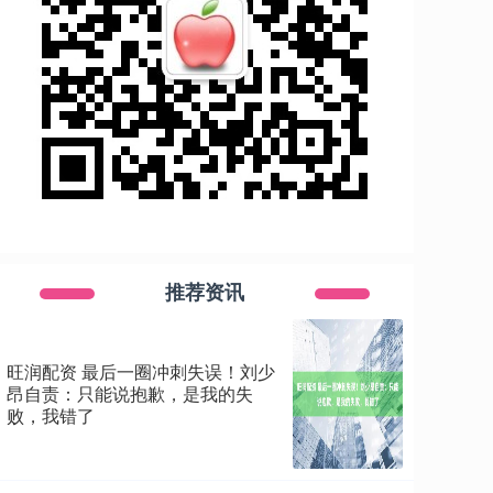
推荐资讯
旺润配资 最后一圈冲刺失误！刘少
昂自责：只能说抱歉，是我的失
败，我错了