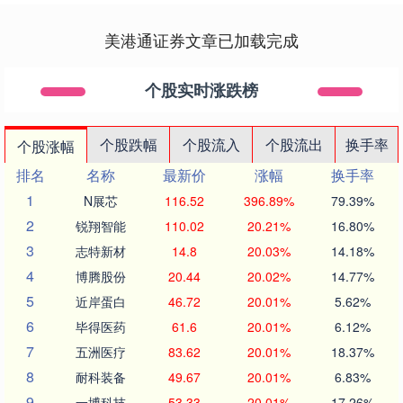
美港通证券文章已加载完成
个股实时涨跌榜
个股跌幅
个股流入
个股流出
换手率
个股涨幅
排名
名称
最新价
涨幅
换手率
1
N展芯
116.52
396.89%
79.39%
2
锐翔智能
110.02
20.21%
16.80%
3
志特新材
14.8
20.03%
14.18%
4
博腾股份
20.44
20.02%
14.77%
5
近岸蛋白
46.72
20.01%
5.62%
6
毕得医药
61.6
20.01%
6.12%
7
五洲医疗
83.62
20.01%
18.37%
8
耐科装备
49.67
20.01%
6.83%
9
一博科技
53.33
20.01%
17.26%