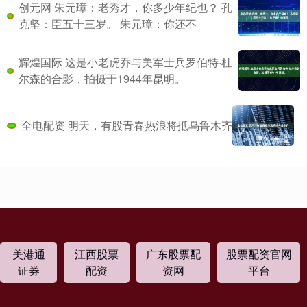
创元网 朱元璋：老秀才，你多少年纪也？ 孔
克坚：臣五十三岁。 朱元璋：你还不
辉煌国际 这是小老虎乔与美军士兵罗伯特·杜
尔森的合影，拍摄于1944年昆明。
全电配资 明天，有股青春热浪将抵乌鲁木齐
美港通
江西股票
广东股票配
股票配资官网
证券
配资
资网
平台