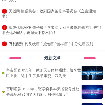
​天创网 捷强装备：收到国家某监察委员会《立案通知
3
书》
​富农优配APP 孩子被同学欺负，别再傻傻教他“打回去”！
4
学会这2句话，走遍天下都不怕！
​万利配资 乳头状癌 / 滤泡癌 / 髓样癌 / 未分化癌区别！
5
最新文章
粤友配资 655年，武则天去祭拜昭陵，给李世
民上香，途中生了儿子李贤。武则天、
富明证券 1929年，张学良将奉天省警务处处
长高纪毅召到了大帅府，对他说道：“