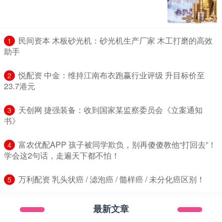
​民间资本 木板砂光机：砂光机生产厂家 木工打磨的高效
1
助手
​悦配资 中金：维持江南布衣跑赢行业评级 升目标价至
2
23.7港元
​天创网 捷强装备：收到国家某监察委员会《立案通知
3
书》
​富农优配APP 孩子被同学欺负，别再傻傻教他“打回去”！
4
学会这2句话，走遍天下都不怕！
​万利配资 乳头状癌 / 滤泡癌 / 髓样癌 / 未分化癌区别！
5
最新文章