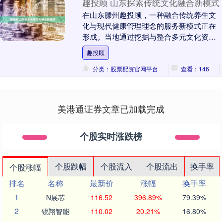
趣投顾 山东探索传统文化融合新模式
在山东滕州趣投顾，一种融合传统养生文
化与现代健康管理理念的服务新模式正在
形成。当地通过挖掘与整合多元文化资
源，积极探索特色健康服务路径趣投顾，
趣投顾
为区域健康产业发展....
分类：股票配资官网平台
查看：146
美港通证券文章已加载完成
个股实时涨跌榜
个股跌幅
个股流入
个股流出
换手率
个股涨幅
排名
名称
最新价
涨幅
换手率
1
N展芯
116.52
396.89%
79.39%
2
锐翔智能
110.02
20.21%
16.80%