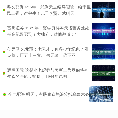
粤友配资 655年，武则天去祭拜昭陵，给李世
民上香，途中生了儿子李贤。武则天、
富明证券 1929年，张学良将奉天省警务处处
长高纪毅召到了大帅府，对他说道：“
创元网 朱元璋：老秀才，你多少年纪也？ 孔
克坚：臣五十三岁。 朱元璋：你还不
辉煌国际 这是小老虎乔与美军士兵罗伯特·杜
尔森的合影，拍摄于1944年昆明。
全电配资 明天，有股青春热浪将抵乌鲁木齐