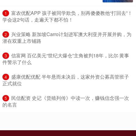
​富农优配APP 孩子被同学欺负，别再傻傻教他“打回去”！
1
学会这2句话，走遍天下都不怕！
​兴业策略 新加坡Carro计划进军澳大利亚并开展并购，为
2
潜在双重上市铺路
​信富网 百亿美元“世纪大爆仓”主角被判18年，比尔·黄事
3
件警示了什么
​盛康优配优配 半年悬而未决后，这家外资公募高管班子
4
正式就位
​民信配资 史记《货殖列传》中读一次，赚钱信念强一次
5
的名言