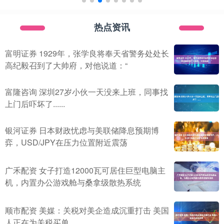
热点资讯
富明证券 1929年，张学良将奉天省警务处处长
高纪毅召到了大帅府，对他说道：“
富隆咨询 深圳27岁小伙一天没来上班，同事找
上门后吓坏了......
银河证券 日本财政忧虑与美联储降息预期博
弈，USD/JPY在压力位置附近震荡
广禾配资 女子打造12000瓦可居住巨型电脑主
机，内置办公游戏舱与桑拿级散热系统
顺市配资 美媒：关税对美企造成沉重打击 美国
人正在为关税买单