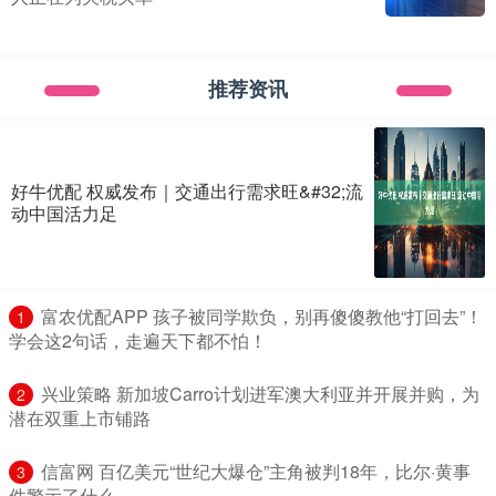
推荐资讯
好牛优配 权威发布｜交通出行需求旺&#32;流
动中国活力足
​富农优配APP 孩子被同学欺负，别再傻傻教他“打回去”！
1
学会这2句话，走遍天下都不怕！
​兴业策略 新加坡Carro计划进军澳大利亚并开展并购，为
2
潜在双重上市铺路
​信富网 百亿美元“世纪大爆仓”主角被判18年，比尔·黄事
3
件警示了什么