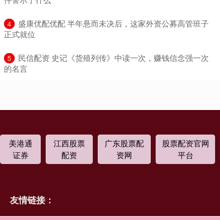
​盛康优配优配 半年悬而未决后，这家外资公募高管班子
4
正式就位
​民信配资 史记《货殖列传》中读一次，赚钱信念强一次
5
的名言
美港通
江西股票
广东股票配
股票配资官网
证券
配资
资网
平台
友情链接：