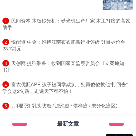
​民间资本 木板砂光机：砂光机生产厂家 木工打磨的高效
1
助手
​悦配资 中金：维持江南布衣跑赢行业评级 升目标价至
2
23.7港元
​天创网 捷强装备：收到国家某监察委员会《立案通知
3
书》
​富农优配APP 孩子被同学欺负，别再傻傻教他“打回去”！
4
学会这2句话，走遍天下都不怕！
​万利配资 乳头状癌 / 滤泡癌 / 髓样癌 / 未分化癌区别！
5
最新文章