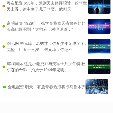
粤友配资 655年，武则天去祭拜昭陵，给李世
民上香，途中生了儿子李贤。武则天、
富明证券 1929年，张学良将奉天省警务处处
长高纪毅召到了大帅府，对他说道：“
创元网 朱元璋：老秀才，你多少年纪也？ 孔
克坚：臣五十三岁。 朱元璋：你还不
辉煌国际 这是小老虎乔与美军士兵罗伯特·杜
尔森的合影，拍摄于1944年昆明。
全电配资 明天，有股青春热浪将抵乌鲁木齐