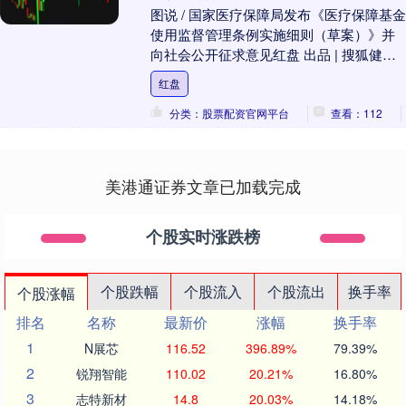
图说 / 国家医疗保障局发布《医疗保障基金
使用监督管理条例实施细则（草案）》并
向社会公开征求意见红盘 出品 | 搜狐健康
作者 | 刘家碧红盘 编辑 | 袁月 ....
红盘
分类：股票配资官网平台
查看：112
美港通证券文章已加载完成
个股实时涨跌榜
个股跌幅
个股流入
个股流出
换手率
个股涨幅
排名
名称
最新价
涨幅
换手率
1
N展芯
116.52
396.89%
79.39%
2
锐翔智能
110.02
20.21%
16.80%
3
志特新材
14.8
20.03%
14.18%