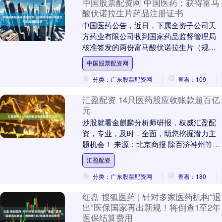
中国股票配资网 中国医药：获得富马
酸伏诺拉生片药品注册证书
中国医药公告，近日，下属全资子公司天
方药业有限公司收到国家药品监督管理局
核准签发的两份富马酸伏诺拉生片（规
格：10mg、20mg）《药品注册证书》。该
中国股票配资网
药品主要用....
分类：广东股票配资网
查看：109
汇盈配资 14只医药股应收账款超百亿
元
炒股就看金麒麟分析师研报，权威汇盈配
资，专业，及时，全面，助您挖掘潜力主
题机会！ 来源：北京商报 除百济神州等3
股预约于11月中旬披露三季报外，A股药企
汇盈配资
三季报已....
分类：广东股票配资网
查看：180
红盘 搜狐医药 | 针对多家医药机构“退
出”医保国家再出新规！将倒查1至2年
医保结算费用