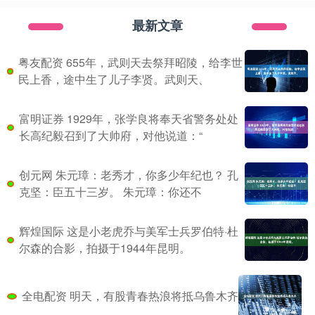
最新文章
粤友配资 655年，武则天去祭拜昭陵，给李世
民上香，途中生了儿子李贤。武则天、
富明证券 1929年，张学良将奉天省警务处处
长高纪毅召到了大帅府，对他说道：“
创元网 朱元璋：老秀才，你多少年纪也？ 孔
克坚：臣五十三岁。 朱元璋：你还不
辉煌国际 这是小老虎乔与美军士兵罗伯特·杜
尔森的合影，拍摄于1944年昆明。
全电配资 明天，有股青春热浪将抵乌鲁木齐