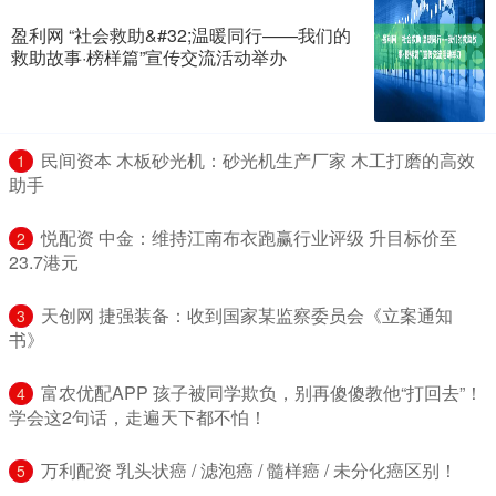
盈利网 “社会救助&#32;温暖同行——我们的
救助故事·榜样篇”宣传交流活动举办
​民间资本 木板砂光机：砂光机生产厂家 木工打磨的高效
1
助手
​悦配资 中金：维持江南布衣跑赢行业评级 升目标价至
2
23.7港元
​天创网 捷强装备：收到国家某监察委员会《立案通知
3
书》
​富农优配APP 孩子被同学欺负，别再傻傻教他“打回去”！
4
学会这2句话，走遍天下都不怕！
​万利配资 乳头状癌 / 滤泡癌 / 髓样癌 / 未分化癌区别！
5