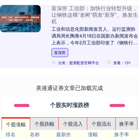
富深所 工信部：加快行业转型升级，
让钢铁这棵“老树”萌发“新芽”、焕发生
机
工业和信息化部新闻发言人、运行监测协
调局局长陶青4月18日在国新办新闻发布会
上表示，今年2月工信部印发了《钢铁行业
规范条件（2025年版）》富深所富深所，
富深所
加快促....
分类：股票配资官网平台
查看：131
美港通证券文章已加载完成
个股实时涨跌榜
个股跌幅
个股流入
个股流出
换手率
个股涨幅
排名
名称
最新价
涨幅
换手率