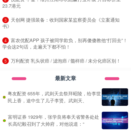
23.7港元
​天创网 捷强装备：收到国家某监察委员会《立案通知
3
书》
​富农优配APP 孩子被同学欺负，别再傻傻教他“打回去”！
4
学会这2句话，走遍天下都不怕！
​万利配资 乳头状癌 / 滤泡癌 / 髓样癌 / 未分化癌区别！
5
最新文章
粤友配资 655年，武则天去祭拜昭陵，给李世
民上香，途中生了儿子李贤。武则天、
富明证券 1929年，张学良将奉天省警务处处
长高纪毅召到了大帅府，对他说道：“