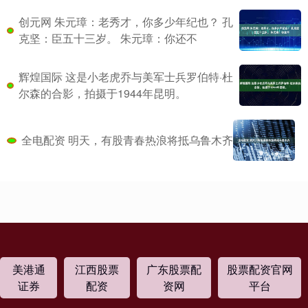
创元网 朱元璋：老秀才，你多少年纪也？ 孔
克坚：臣五十三岁。 朱元璋：你还不
辉煌国际 这是小老虎乔与美军士兵罗伯特·杜
尔森的合影，拍摄于1944年昆明。
全电配资 明天，有股青春热浪将抵乌鲁木齐
美港通
江西股票
广东股票配
股票配资官网
证券
配资
资网
平台