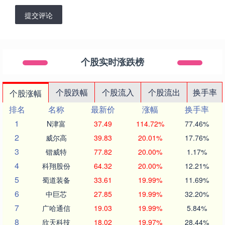
提交评论
个股实时涨跌榜
个股跌幅
个股流入
个股流出
换手率
个股涨幅
排名
名称
最新价
涨幅
换手率
1
N津富
37.49
114.72%
77.46%
2
威尔高
39.83
20.01%
17.76%
3
锴威特
77.82
20.00%
1.17%
4
科翔股份
64.32
20.00%
12.21%
5
蜀道装备
33.61
19.99%
11.69%
6
中巨芯
27.85
19.99%
32.20%
7
广哈通信
19.03
19.99%
5.84%
8
欣天科技
18.02
19.97%
28.44%