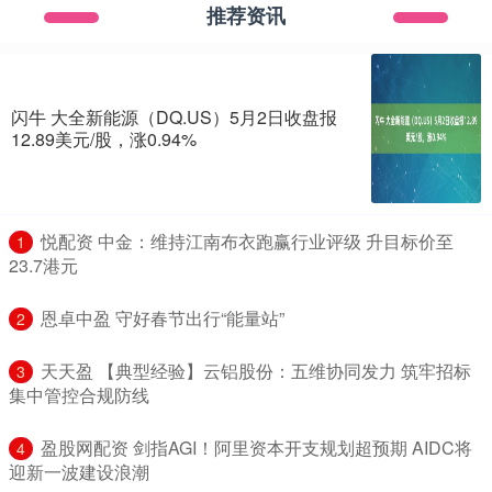
推荐资讯
闪牛 大全新能源（DQ.US）5月2日收盘报
12.89美元/股，涨0.94%
​悦配资 中金：维持江南布衣跑赢行业评级 升目标价至
1
23.7港元
​恩卓中盈 守好春节出行“能量站”
2
​天天盈 【典型经验】云铝股份：五维协同发力 筑牢招标
3
集中管控合规防线
​盈股网配资 剑指AGI！阿里资本开支规划超预期 AIDC将
4
迎新一波建设浪潮