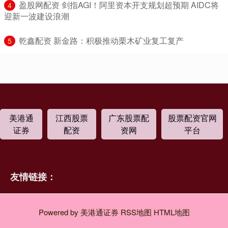
​盈股网配资 剑指AGI！阿里资本开支规划超预期 AIDC将
4
迎新一波建设浪潮
​乾鑫配资 新金路：积极推动栗木矿业复工复产
5
美港通
江西股票
广东股票配
股票配资官网
证券
配资
资网
平台
友情链接：
Powered by
美港通证券
RSS地图
HTML地图