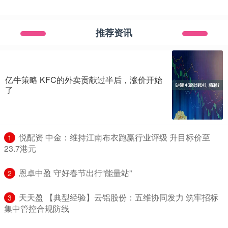
推荐资讯
亿牛策略 KFC的外卖贡献过半后，涨价开始
了
​悦配资 中金：维持江南布衣跑赢行业评级 升目标价至
1
23.7港元
​恩卓中盈 守好春节出行“能量站”
2
​天天盈 【典型经验】云铝股份：五维协同发力 筑牢招标
3
集中管控合规防线