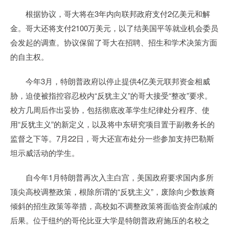
根据协议，哥大将在3年内向联邦政府支付2亿美元和解
金。哥大还将支付2100万美元，以了结美国平等就业机会委员
会发起的调查。协议保留了哥大在招聘、招生和学术决策方面
的自主权。
今年3月，特朗普政府以停止提供4亿美元联邦资金相威
胁，迫使被指控容忍校内“反犹主义”的哥大接受“整改”要求。
校方几周后作出妥协，包括彻底改革学生纪律处分程序、使
用“反犹主义”的新定义，以及将中东研究项目置于副教务长的
监督之下等。7月22日，哥大还宣布处分一些参加支持巴勒斯
坦示威活动的学生。
自今年1月特朗普再次入主白宫，美国政府要求国内多所
顶尖高校调整政策，根除所谓的“反犹主义”，废除向少数族裔
倾斜的招生政策等举措，高校如不调整政策将面临资金削减的
后果。位于纽约的哥伦比亚大学是特朗普政府施压的名校之