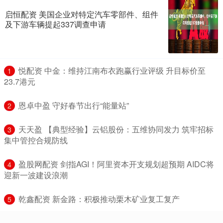
启恒配资 美国企业对特定汽车零部件、组件
及下游车辆提起337调查申请
​悦配资 中金：维持江南布衣跑赢行业评级 升目标价至
1
23.7港元
​恩卓中盈 守好春节出行“能量站”
2
​天天盈 【典型经验】云铝股份：五维协同发力 筑牢招标
3
集中管控合规防线
​盈股网配资 剑指AGI！阿里资本开支规划超预期 AIDC将
4
迎新一波建设浪潮
​乾鑫配资 新金路：积极推动栗木矿业复工复产
5