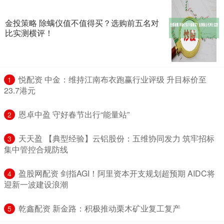
金投策略 除螨仪值不值得买？选购前五名对
比实测横评！
​悦配资 中金：维持江南布衣跑赢行业评级 升目标价至
1
23.7港元
​恩卓中盈 守好春节出行“能量站”
2
​天天盈 【典型经验】云铝股份：五维协同发力 筑牢招标
3
集中管控合规防线
​盈股网配资 剑指AGI！阿里资本开支规划超预期 AIDC将
4
迎新一波建设浪潮
​乾鑫配资 新金路：积极推动栗木矿业复工复产
5