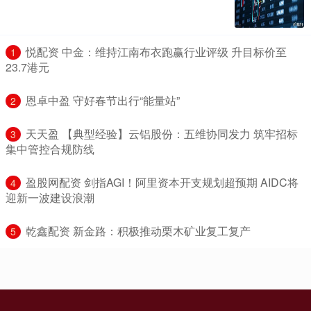
​悦配资 中金：维持江南布衣跑赢行业评级 升目标价至
1
23.7港元
​恩卓中盈 守好春节出行“能量站”
2
​天天盈 【典型经验】云铝股份：五维协同发力 筑牢招标
3
集中管控合规防线
​盈股网配资 剑指AGI！阿里资本开支规划超预期 AIDC将
4
迎新一波建设浪潮
​乾鑫配资 新金路：积极推动栗木矿业复工复产
5