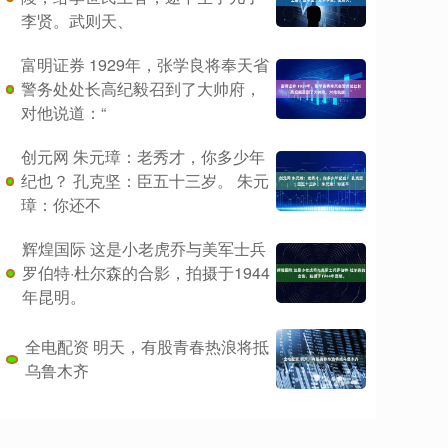
李贤。武则天、
富明证券 1929年，张学良将奉天省
警务处处长高纪毅召到了大帅府，
对他说道：“
创元网 朱元璋：老秀才，你多少年
纪也？ 孔克坚：臣五十三岁。 朱元
璋：你还不
辉煌国际 这是小老虎乔与美军士兵
罗伯特·杜尔森的合影，拍摄于1944
年昆明。
全电配资 明天，有股青春热浪将抵
乌鲁木齐