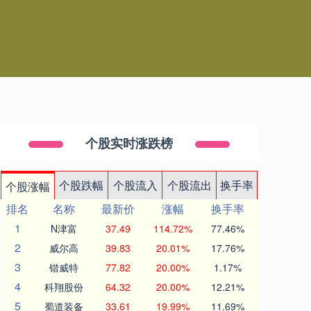
台
个股实时涨跌榜
个股跌幅
个股流入
个股流出
换手率
个股涨幅
排名
名称
最新价
涨幅
换手率
1
N津富
37.49
114.72%
77.46%
2
威尔高
39.83
20.01%
17.76%
3
锴威特
77.82
20.00%
1.17%
4
科翔股份
64.32
20.00%
12.21%
5
蜀道装备
33.61
19.99%
11.69%