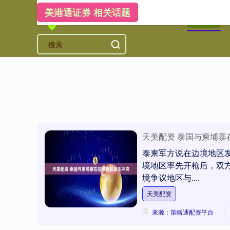
美港通证券 相关话题
首页
美
天美配资 泰国与柬埔寨
泰柬军方说在边境地区发
境地区率先开枪后，双
境争议地区与....
天美配资
来源：策略通配资平台