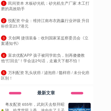
​民间资本 木板砂光机：砂光机生产厂家 木工打
1
磨的高效助手
​悦配资 中金：维持江南布衣跑赢行业评级 升目
2
标价至23.7港元
​天创网 捷强装备：收到国家某监察委员会《立
3
案通知书》
​富农优配APP 孩子被同学欺负，别再傻傻教
4
他“打回去”！学会这2句话，走遍天下都不怕！
​万利配资 乳头状癌 / 滤泡癌 / 髓样癌 / 未分化癌
5
区别！
最新文章
粤友配资 655年，武则天去祭拜昭
陵，给李世民上香，途中生了儿子