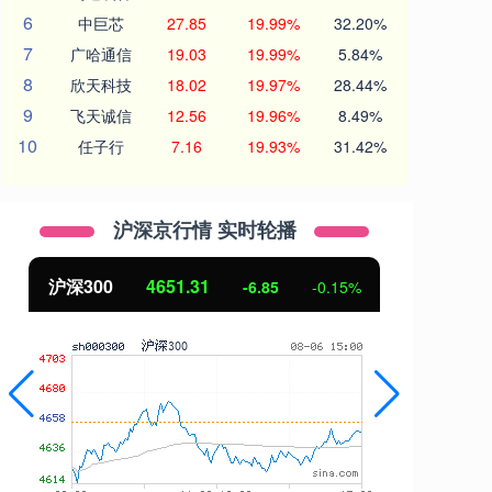
6
中巨芯
27.85
19.99%
32.20%
7
广哈通信
19.03
19.99%
5.84%
8
欣天科技
18.02
19.97%
28.44%
9
飞天诚信
12.56
19.96%
8.49%
10
任子行
7.16
19.93%
31.42%
沪深京行情 实时轮播
沪深300
4651.31
北
-6.85
-0.15%