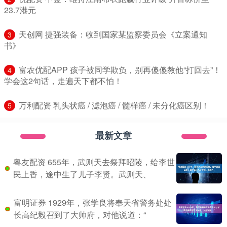
23.7港元
​天创网 捷强装备：收到国家某监察委员会《立案通知
3
书》
​富农优配APP 孩子被同学欺负，别再傻傻教他“打回去”！
4
学会这2句话，走遍天下都不怕！
​万利配资 乳头状癌 / 滤泡癌 / 髓样癌 / 未分化癌区别！
5
最新文章
粤友配资 655年，武则天去祭拜昭陵，给李世
民上香，途中生了儿子李贤。武则天、
富明证券 1929年，张学良将奉天省警务处处
长高纪毅召到了大帅府，对他说道：“