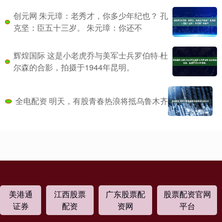
创元网 朱元璋：老秀才，你多少年纪也？ 孔
克坚：臣五十三岁。 朱元璋：你还不
辉煌国际 这是小老虎乔与美军士兵罗伯特·杜
尔森的合影，拍摄于1944年昆明。
全电配资 明天，有股青春热浪将抵乌鲁木齐
美港通
江西股票
广东股票配
股票配资官网
证券
配资
资网
平台