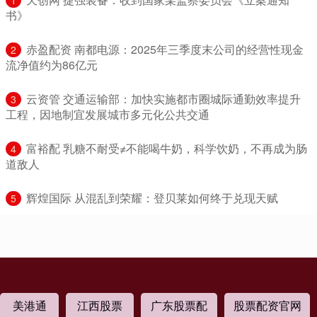
书》
​赤盈配资 南都电源：2025年三季度末公司的经营性现金
2
流净值约为86亿元
​云资管 交通运输部：加快实施都市圈城际通勤效率提升
3
工程，因地制宜发展城市多元化公共交通
​富裕配 乳糖不耐受≠不能喝牛奶，科学饮奶，不再成为肠
4
道敌人
​辉煌国际 从混乱到荣耀：登贝莱如何终于兑现天赋
5
美港通
江西股票
广东股票配
股票配资官网