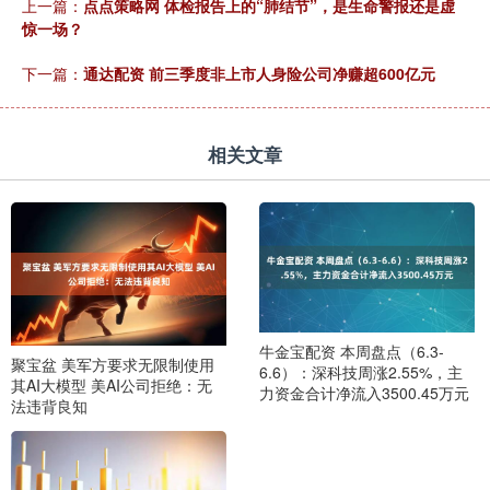
上一篇：
点点策略网 体检报告上的“肺结节”，是生命警报还是虚
惊一场？
下一篇：
通达配资 前三季度非上市人身险公司净赚超600亿元
相关文章
牛金宝配资 本周盘点（6.3-
聚宝盆 美军方要求无限制使用
6.6）：深科技周涨2.55%，主
其AI大模型 美AI公司拒绝：无
力资金合计净流入3500.45万元
法违背良知