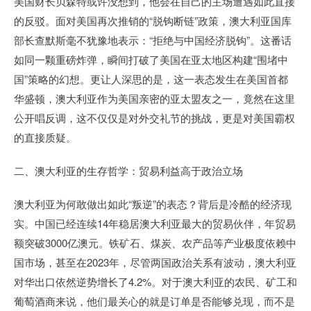
美国财长贝森特或许没想到，他会在自己的主场遭遇如此直接
的反驳。面对美国再次推销的“脱钩断链”政策，澳大利亚国库
部长查默斯毫不犹豫地表示：“拒绝与中国经济脱钩”。这番话
如同一颗重磅炸弹，瞬间打破了美国在亚太地区构建“围堵中
国”策略的幻想。更让人深思的是，这一表态发生在美国首都
华盛顿，澳大利亚作为美国亲密的亚太盟友之一，竟然在这里
公开唱反调，这不仅仅是对外交礼节的挑战，更是对美国霸权
的直接质疑。
二、澳大利亚的生存哲学：贸易利益高于政治立场
澳大利亚为何敢做出如此“叛逆”的表态？背后是冷酷的经济现
实。中国已经连续14年稳居澳大利亚最大的贸易伙伴，年贸易
额突破3000亿澳元。铁矿石、煤炭、农产品等产业极度依赖中
国市场，甚至在2023年，尽管两国政治关系有波动，澳大利亚
对华出口依然逆势增长了4.2%。对于澳大利亚的农民、矿工和
葡萄酒商来说，他们最关心的就是订单是否能够兑现，而不是