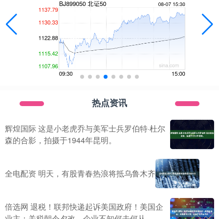
热点资讯
辉煌国际 这是小老虎乔与美军士兵罗伯特·杜尔
森的合影，拍摄于1944年昆明。
全电配资 明天，有股青春热浪将抵乌鲁木齐
倍选网 退税！联邦快递起诉美国政府！美国企
业主：关税朝令夕改，企业不知何去何从