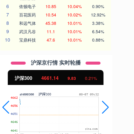
6
依顿电子
10.85
10.04%
0.90%
7
百花医药
10.54
10.02%
12.92%
8
和远气体
45.38
10.01%
3.38%
9
武汉凡谷
11.1
10.01%
6.54%
10
宝鼎科技
47.6
10.01%
0.88%
沪深京行情 实时轮播
沪深300
4661.14
北
9.83
0.21%