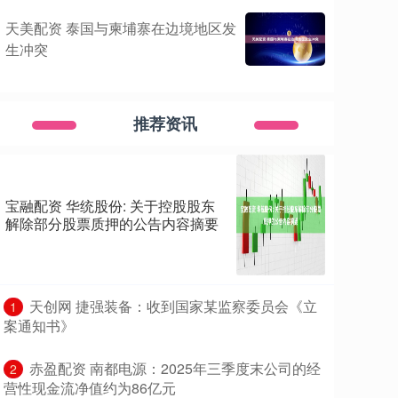
天美配资 泰国与柬埔寨在边境地区发
生冲突
推荐资讯
宝融配资 华统股份: 关于控股股东
解除部分股票质押的公告内容摘要
​天创网 捷强装备：收到国家某监察委员会《立
1
案通知书》
​赤盈配资 南都电源：2025年三季度末公司的经
2
营性现金流净值约为86亿元