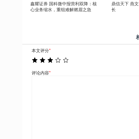
鑫耀证券 国科微中报营利双降：核
鼎信天下 燕
心业务缩水，重组难解燃眉之急
长
本文评分
*
评论内容
*