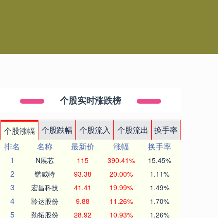
台
个股实时涨跌榜
个股跌幅
个股流入
个股流出
换手率
个股涨幅
排名
名称
最新价
涨幅
换手率
1
N展芯
115
390.41%
15.45%
2
锴威特
93.38
20.00%
1.11%
3
宏昌科技
41.41
19.99%
1.49%
4
聆达股份
9.88
11.26%
1.70%
5
劲拓股份
28.92
10.93%
1.26%