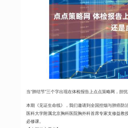
上证指数
3892.30
40
0.45%
-8.06
-0.
当“肺结节”三个字出现在体检报告上点点策略网，担
本期《见证生命线》，我们邀请到全国控烟与肺癌防
医科大学附属北京胸科医院胸外科首席专家支修益教
必修课。