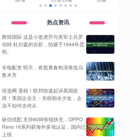
热点资讯
辉煌国际 这是小老虎乔与美军士兵罗
伯特·杜尔森的合影，拍摄于1944年昆
明。
全电配资 明天，有股青春热浪将抵乌
鲁木齐
倍选网 退税！联邦快递起诉美国政
府！美国企业主：关税朝令夕改，企
业不知何去何从
纵信优配 支持80W有线快充，OPPO
Reno 16系列获海外多地认证，国内已
上线