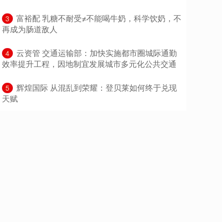
​富裕配 乳糖不耐受≠不能喝牛奶，科学饮奶，不
3
再成为肠道敌人
​云资管 交通运输部：加快实施都市圈城际通勤
4
效率提升工程，因地制宜发展城市多元化公共交通
​辉煌国际 从混乱到荣耀：登贝莱如何终于兑现
5
天赋