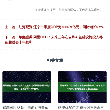
美港通证券提示：文章来自网络，不代表本站观点。
上一篇：
红河配资 辽宁一季度GDP为7606.9亿元，同比增长5.2%
下一篇：
華鑫證券 阿里CEO：未来三年在云和AI基础设施投入将
超越过去十年总和
相关文章
辉煌国际 这是小老虎乔与美军
骆驼优配门店 难怪纣王敢杀王