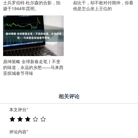
士兵罗伯特·杜尔森的合影，拍
叔比干，却不敢对付闻仲，你看
摄于1944年昆明。
他是怎么坐上王位的
鼎坤策略 全球新春走笔丨不变
的味道，永远的乡愁——马来西
亚槟城春节寻味
相关评论
本文评分
*
评论内容
*