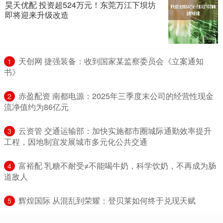
昊天优配 投资超524万元！东莞万江下坝坊
即将迎来升级改造
​天创网 捷强装备：收到国家某监察委员会《立案通知
1
书》
​赤盈配资 南都电源：2025年三季度末公司的经营性现金
2
流净值约为86亿元
​云资管 交通运输部：加快实施都市圈城际通勤效率提升
3
工程，因地制宜发展城市多元化公共交通
​富裕配 乳糖不耐受≠不能喝牛奶，科学饮奶，不再成为肠
4
道敌人
​辉煌国际 从混乱到荣耀：登贝莱如何终于兑现天赋
5