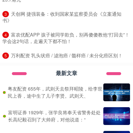
​天创网 捷强装备：收到国家某监察委员会《立案通知
3
书》
​富农优配APP 孩子被同学欺负，别再傻傻教他“打回去”！
4
学会这2句话，走遍天下都不怕！
​万利配资 乳头状癌 / 滤泡癌 / 髓样癌 / 未分化癌区别！
5
最新文章
粤友配资 655年，武则天去祭拜昭陵，给李世
民上香，途中生了儿子李贤。武则天、
富明证券 1929年，张学良将奉天省警务处处
长高纪毅召到了大帅府，对他说道：“