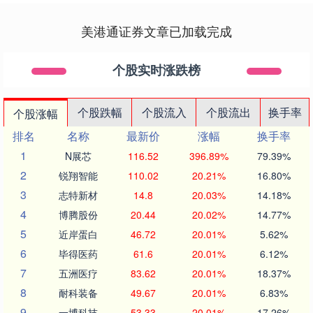
美港通证券文章已加载完成
个股实时涨跌榜
个股跌幅
个股流入
个股流出
换手率
个股涨幅
排名
名称
最新价
涨幅
换手率
1
N展芯
116.52
396.89%
79.39%
2
锐翔智能
110.02
20.21%
16.80%
3
志特新材
14.8
20.03%
14.18%
4
博腾股份
20.44
20.02%
14.77%
5
近岸蛋白
46.72
20.01%
5.62%
6
毕得医药
61.6
20.01%
6.12%
7
五洲医疗
83.62
20.01%
18.37%
8
耐科装备
49.67
20.01%
6.83%
9
一博科技
53.33
20.01%
17.26%