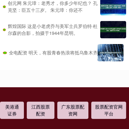
创元网 朱元璋：老秀才，你多少年纪也？ 孔
克坚：臣五十三岁。 朱元璋：你还不
辉煌国际 这是小老虎乔与美军士兵罗伯特·杜
尔森的合影，拍摄于1944年昆明。
全电配资 明天，有股青春热浪将抵乌鲁木齐
美港通
江西股票
广东股票配
股票配资官网
证券
配资
资网
平台