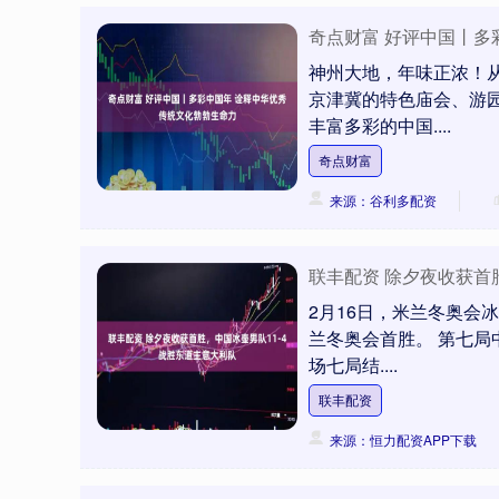
奇点财富 好评中国丨多
神州大地，年味正浓！从
京津冀的特色庙会、游
丰富多彩的中国....
奇点财富
来源：谷利多配资
联丰配资 除夕夜收获首
深证成指
14049.17
57
-0.01%
-95.04
-0
2月16日，米兰冬奥会
兰冬奥会首胜。 第七局
场七局结....
联丰配资
来源：恒力配资APP下载