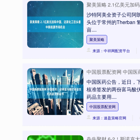
聚美策略 2.1亿美元
沙特阿美全资子公司阿朗
头位于常州的Therba
亩....
聚美策略
来源：中祥网配资平台
中国股票配资网 中国
中国医药公告，近日，
核准签发的两份富马酸伏
药品主要用....
中国股票配资网
来源：速盈策略官网
犇牛聚财 6-2！斯诺