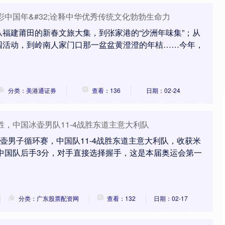
彩中国年&#32;诠释中华优秀传统文化勃勃生命力
福建莆田的新春文旅大集，到张家港的“沙洲年味集”；从
园活动，到岭南人家门口那一盆盆黄澄澄的年桔……今年，
分类：美港通证券
查看：136
日期：02-24
胜，中国冰壶男队11-4战胜东道主意大利队
沪深300
4631.10
.67%
-27.05
-0.58%
冰壶男子循环赛，中国队11-4战胜东道主意大利队，收获米
中国队后手3分，对手直接选择握手，这是本届奥运会第一
分类：广东股票配资网
查看：132
日期：02-17