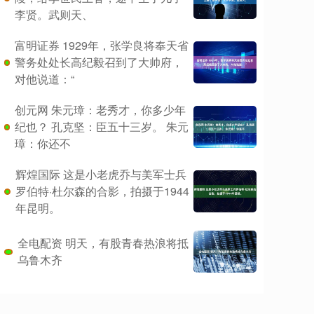
李贤。武则天、
富明证券 1929年，张学良将奉天省
警务处处长高纪毅召到了大帅府，
对他说道：“
创元网 朱元璋：老秀才，你多少年
纪也？ 孔克坚：臣五十三岁。 朱元
璋：你还不
辉煌国际 这是小老虎乔与美军士兵
罗伯特·杜尔森的合影，拍摄于1944
年昆明。
全电配资 明天，有股青春热浪将抵
乌鲁木齐