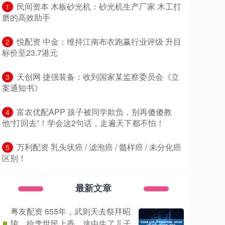
​民间资本 木板砂光机：砂光机生产厂家 木工打
1
磨的高效助手
​悦配资 中金：维持江南布衣跑赢行业评级 升目
2
标价至23.7港元
​天创网 捷强装备：收到国家某监察委员会《立
3
案通知书》
​富农优配APP 孩子被同学欺负，别再傻傻教
4
他“打回去”！学会这2句话，走遍天下都不怕！
​万利配资 乳头状癌 / 滤泡癌 / 髓样癌 / 未分化癌
5
区别！
最新文章
粤友配资 655年，武则天去祭拜昭
陵，给李世民上香，途中生了儿子