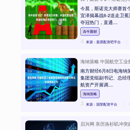
今晨，斯诺克大师赛首
宜泽揭幕战6-2送走卫
夺冠热门，直通....
犇牛聚财
来源：股票配资吧平台
海纳策略 中国航空工
南方财经6月8日电海纳
集团党组副书记、总经
航资产开展调....
海纳策略
来源：国荣配资平台
启兴网 亲历洛杉矶冲