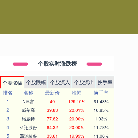
台
个股实时涨跌榜
个股跌幅
个股流入
个股流出
换手率
个股涨幅
排名
名称
最新价
涨幅
换手率
1
N津富
40
129.10%
61.43%
2
威尔高
39.83
20.01%
16.85%
3
锴威特
77.82
20.00%
1.03%
4
科翔股份
64.32
20.00%
11.78%
5
蜀道装备
33.61
19.99%
11.06%