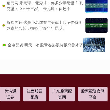
创元网 朱元璋：老秀才，你多少年纪也？ 孔
克坚：臣五十三岁。 朱元璋：你还不
辉煌国际 这是小老虎乔与美军士兵罗伯特·杜
尔森的合影，拍摄于1944年昆明。
全电配资 明天，有股青春热浪将抵乌鲁木齐
美港通
江西股票
广东股票配
股票配资官网
证券
配资
资网
平台