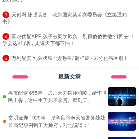
​天创网 捷强装备：收到国家某监察委员会《立案通知
3
书》
​富农优配APP 孩子被同学欺负，别再傻傻教他“打回去”！
4
学会这2句话，走遍天下都不怕！
​万利配资 乳头状癌 / 滤泡癌 / 髓样癌 / 未分化癌区别！
5
最新文章
粤友配资 655年，武则天去祭拜昭陵，给李世
民上香，途中生了儿子李贤。武则天、
富明证券 1929年，张学良将奉天省警务处处
长高纪毅召到了大帅府，对他说道：“