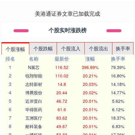
美港通证券文章已加载完成
个股实时涨跌榜
个股跌幅
个股流入
个股流出
换手率
个股涨幅
排名
名称
最新价
涨幅
换手率
1
N展芯
116.52
396.89%
79.39%
2
锐翔智能
110.02
20.21%
16.80%
3
志特新材
14.8
20.03%
14.18%
4
博腾股份
20.44
20.02%
14.77%
5
近岸蛋白
46.72
20.01%
5.62%
6
毕得医药
61.6
20.01%
6.12%
7
五洲医疗
83.62
20.01%
18.37%
8
耐科装备
49.67
20.01%
6.83%
9
一博科技
53.33
20.01%
17.26%