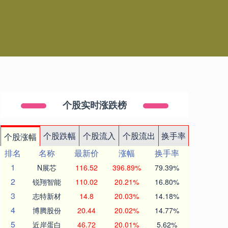
台
个股实时涨跌榜
个股跌幅
个股流入
个股流出
换手率
个股涨幅
排名
名称
最新价
涨幅
换手率
1
N展芯
116.52
396.89%
79.39%
2
锐翔智能
110.02
20.21%
16.80%
3
志特新材
14.8
20.03%
14.18%
4
博腾股份
20.44
20.02%
14.77%
5
近岸蛋白
46.72
20.01%
5.62%