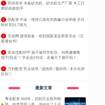
​民间资本 木板砂光机：砂光机生产厂家 木工打
1
磨的高效助手
​悦配资 中金：维持江南布衣跑赢行业评级 升目
2
标价至23.7港元
​天创网 捷强装备：收到国家某监察委员会《立
3
案通知书》
​富农优配APP 孩子被同学欺负，别再傻傻教
4
他“打回去”！学会这2句话，走遍天下都不怕！
​万利配资 乳头状癌 / 滤泡癌 / 髓样癌 / 未分化癌
5
区别！
最新文章
粤友配资 655年，武则天去祭拜昭
陵，给李世民上香，途中生了儿子