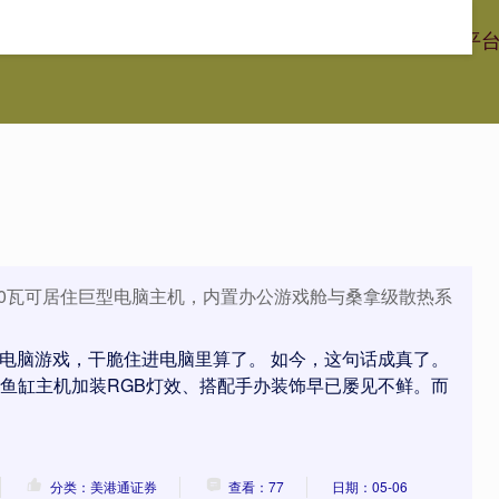
港通证券
江西股票配资
广东股票配资网
股票配资官网平
000瓦可居住巨型电脑主机，内置办公游戏舱与桑拿级散热系
整天玩电脑游戏，干脆住进电脑里算了。 如今，这句话成真了。
为鱼缸主机加装RGB灯效、搭配手办装饰早已屡见不鲜。而
分类：美港通证券
查看：77
日期：05-06