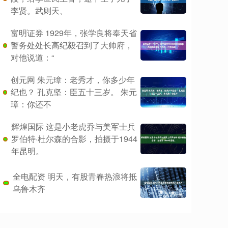
李贤。武则天、
富明证券 1929年，张学良将奉天省
警务处处长高纪毅召到了大帅府，
对他说道：“
创元网 朱元璋：老秀才，你多少年
纪也？ 孔克坚：臣五十三岁。 朱元
璋：你还不
辉煌国际 这是小老虎乔与美军士兵
罗伯特·杜尔森的合影，拍摄于1944
年昆明。
全电配资 明天，有股青春热浪将抵
乌鲁木齐