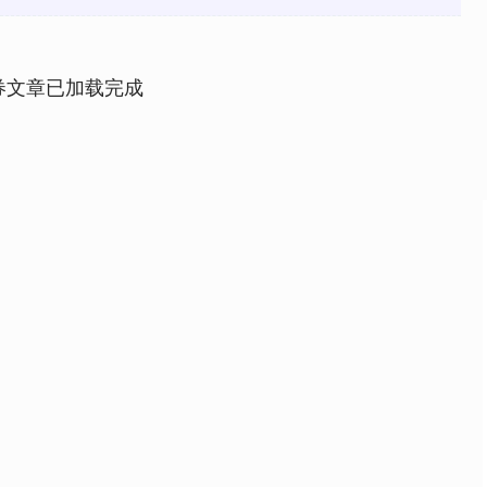
券文章已加载完成
深证成指
14311.01
02%
200.89
1.42%