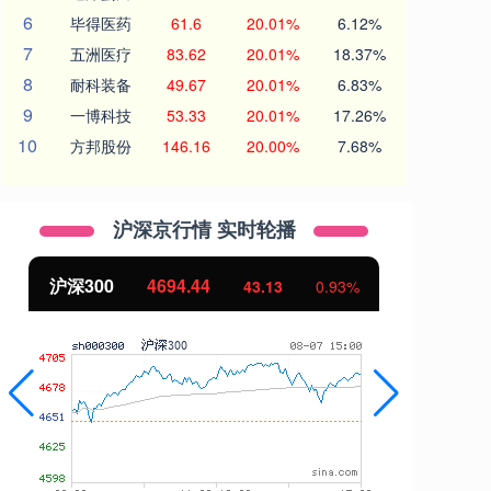
6
毕得医药
61.6
20.01%
6.12%
7
五洲医疗
83.62
20.01%
18.37%
8
耐科装备
49.67
20.01%
6.83%
9
一博科技
53.33
20.01%
17.26%
10
方邦股份
146.16
20.00%
7.68%
沪深京行情 实时轮播
沪深300
4694.44
北
43.13
0.93%