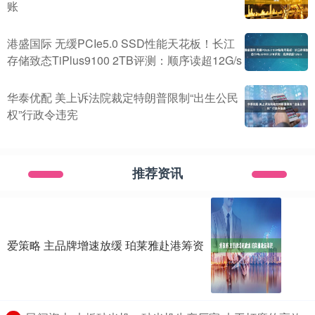
账
港盛国际 无缓PCIe5.0 SSD性能天花板！长江
存储致态TiPlus9100 2TB评测：顺序读超12G/s
华泰优配 美上诉法院裁定特朗普限制“出生公民
权”行政令违宪
推荐资讯
爱策略 主品牌增速放缓 珀莱雅赴港筹资