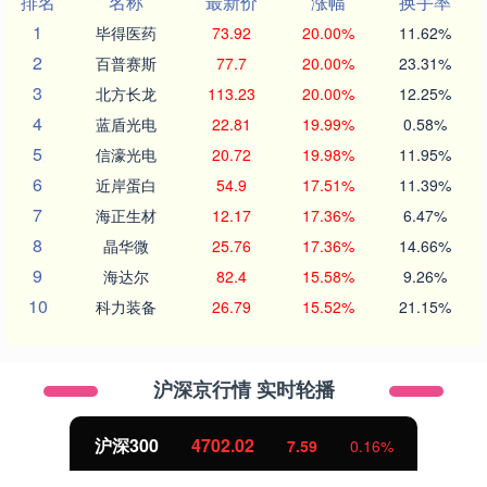
排名
名称
最新价
涨幅
换手率
1
毕得医药
73.92
20.00%
11.62%
2
百普赛斯
77.7
20.00%
23.31%
3
北方长龙
113.23
20.00%
12.25%
4
蓝盾光电
22.81
19.99%
0.58%
5
信濠光电
20.72
19.98%
11.95%
6
近岸蛋白
54.9
17.51%
11.39%
7
海正生材
12.17
17.36%
6.47%
8
晶华微
25.76
17.36%
14.66%
9
海达尔
82.4
15.58%
9.26%
10
科力装备
26.79
15.52%
21.15%
沪深京行情 实时轮播
北证50
1122.88
-11.37
-1.00%