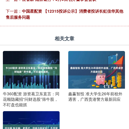
下一篇：
中国星配资 【12315投诉公示】消费者投诉长虹佳华其他
售后服务问题
相关文章
牛360配资 游资葛卫东直言：同
鑫赢智投 准大学生26年前校外
花顺隐藏招“问财选股”筛牛股，
遇害，广西贵港警方最新回应
不盯盘也能抓