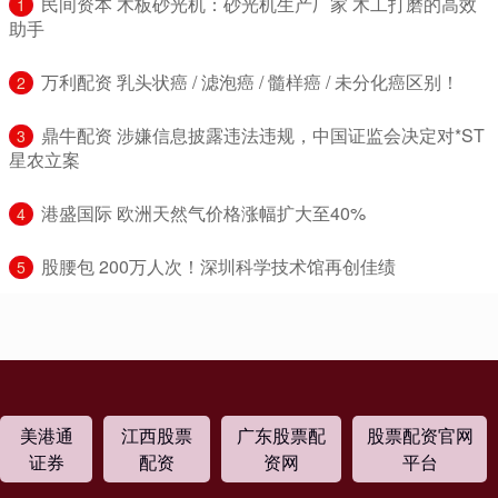
​民间资本 木板砂光机：砂光机生产厂家 木工打磨的高效
1
助手
​万利配资 乳头状癌 / 滤泡癌 / 髓样癌 / 未分化癌区别！
2
​鼎牛配资 涉嫌信息披露违法违规，中国证监会决定对*ST
3
星农立案
​港盛国际 欧洲天然气价格涨幅扩大至40%
4
​股腰包 200万人次！深圳科学技术馆再创佳绩
5
美港通
江西股票
广东股票配
股票配资官网
证券
配资
资网
平台